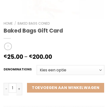
HOME
/
BAKED BAGS CONED
Baked Bags Gift Card
Prijsklasse:
25.00
-
200.00
€
€
€25.00
tot
DENOMINATIONS
€200.00
Baked Bags Gift Card aantal
TOEVOEGEN AAN WINKELWAGEN