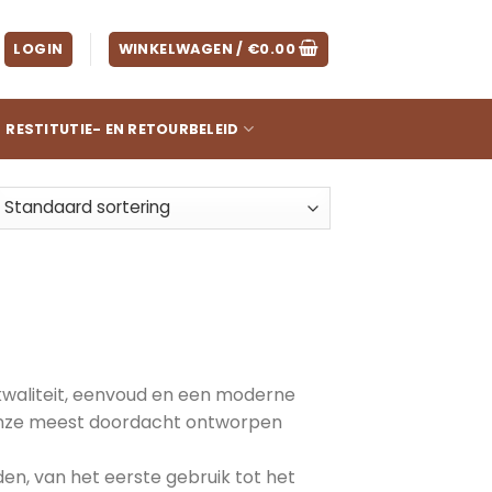
LOGIN
WINKELWAGEN /
€
0.00
RESTITUTIE- EN RETOURBELEID
ed Producten van
kwaliteit, eenvoud en een moderne
e onze meest doordacht ontworpen
en, van het eerste gebruik tot het