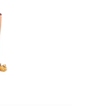
tot
€34.99