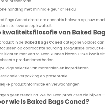
crete presentatie
one handling met minimale geur of residu
ed Bags Coned draait om cannabis beleven op jouw mani
er in te leveren op kwaliteit.
 kwaliteitsfilosofie van Baked Ba
 product in de
Baked Bags Coned
categorie voldoet aan 
focussen op doordachte sourcing, zorgvuldige productie
at klanten met vertrouwen kunnen kiezen. Onze kwalitei
sistente productiemethoden
gvuldige selectie van materialen en ingrediënten
fessionele verpakking en presentatie
delijke productinformatie en verwachtingen
jagen geen trends na. We bouwen producten die blijven — i
or wie is Baked Bags Coned?