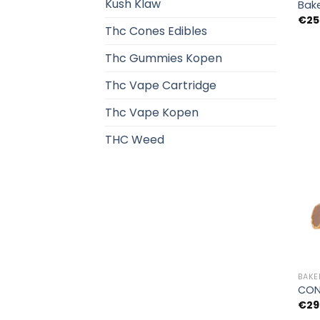
Kush Klaw
Bake
€
25
Thc Cones Edibles
Thc Gummies Kopen
Thc Vape Cartridge
Thc Vape Kopen
THC Weed
BAKE
CON
€
29