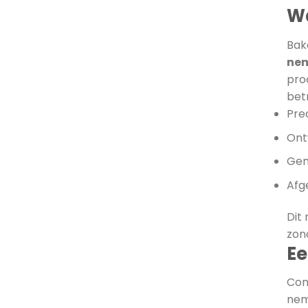
Wa
Bak
ne
pro
bet
Pre
Ont
Gem
Afg
Dit
zon
Ee
Cons
nem