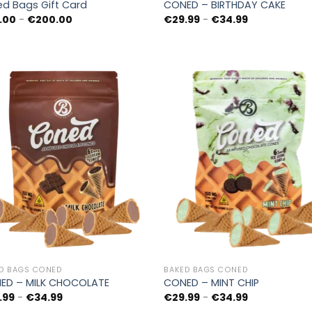
d Bags Gift Card
CONED – BIRTHDAY CAKE
Prijsklasse:
Prijsklasse:
.00
-
€
200.00
€
29.99
-
€
34.99
€25.00
€29.99
tot
tot
€200.00
€34.99
D BAGS CONED
BAKED BAGS CONED
ED – MILK CHOCOLATE
CONED – MINT CHIP
Prijsklasse:
Prijsklasse:
.99
-
€
34.99
€
29.99
-
€
34.99
€29.99
€29.99