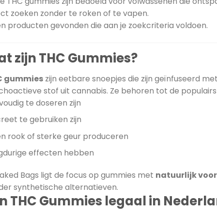
e THC gummies zijn bedoeld voor volwassenen die ontspan
ect zoeken zonder te roken of te vapen.
n producten gevonden die aan je zoekcriteria voldoen.
t zijn THC Gummies?
C gummies
zijn eetbare snoepjes die zijn geïnfuseerd m
choactieve stof uit cannabis. Ze behoren tot de populair
voudig te doseren zijn
reet te gebruiken zijn
n rook of sterke geur produceren
gdurige effecten hebben
 Baked Bags ligt de focus op gummies met
natuurlijk vo
der synthetische alternatieven.
jn THC Gummies legaal in Nederl