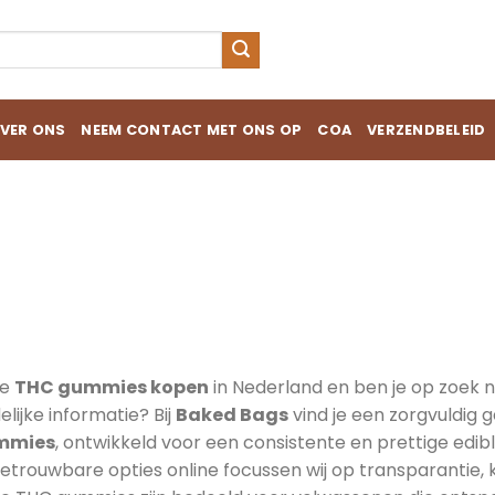
VER ONS
NEEM CONTACT MET ONS OP
COA
VERZENDBELEID
C Gummies Kopen in Nederland –
j Baked Bags
je
THC gummies kopen
in Nederland en ben je op zoek n
elijke informatie? Bij
Baked Bags
vind je een zorgvuldig
mmies
, ontwikkeld voor een consistente en prettige edibl
etrouwbare opties online focussen wij op transparantie, 