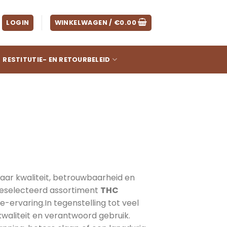
LOGIN
WINKELWAGEN /
€
0.00
RESTITUTIE- EN RETOURBELEID
 Premium THC Edibles
aar kwaliteit, betrouwbaarheid en
 geselecteerd assortiment
THC
e-ervaring.In tegenstelling tot veel
kwaliteit en verantwoord gebruik.