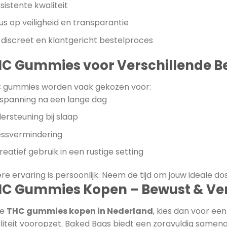
sistente kwaliteit
us op veiligheid en transparantie
 discreet en klantgericht bestelproces
C Gummies voor Verschillende B
 gummies worden vaak gekozen voor:
spanning na een lange dag
ersteuning bij slaap
essvermindering
eatief gebruik in een rustige setting
ere ervaring is persoonlijk. Neem de tijd om jouw ideale 
C Gummies Kopen – Bewust & Ve
je
THC gummies kopen in Nederland
, kies dan voor ee
liteit vooropzet. Baked Bags biedt een zorgvuldig same