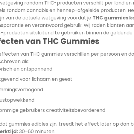
wetgeving rondom THC-producten verschilt per land en re
els rondom cannabis en hennep-afgeleide producten. Het i
zijn van de actuele wetgeving voordat je
THC gummies k
nsparantie en verantwoord gebruik. Wij raden klanten aan
-producten uitsluitend te gebruiken binnen de geldende w
fecten van THC Gummies
effecten van THC gummies verschillen per persoon en d
chreven als:
orisch en ontspannend
tgevend voor lichaam en geest
mmingsverhogend
lustopwekkend
 sommige gebruikers creativiteitsbevorderend
t gummies edibles zijn, treedt het effect later op dan bij
erktijd:
30–60 minuten