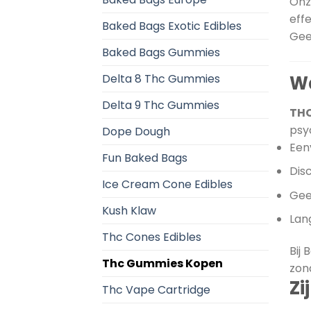
Onz
eff
Baked Bags Exotic Edibles
Gee
Baked Bags Gummies
Delta 8 Thc Gummies
Wa
Delta 9 Thc Gummies
TH
psy
Dope Dough
Een
Fun Baked Bags
Disc
Ice Cream Cone Edibles
Gee
Kush Klaw
Lan
Thc Cones Edibles
Bij
Thc Gummies Kopen
zon
Zi
Thc Vape Cartridge