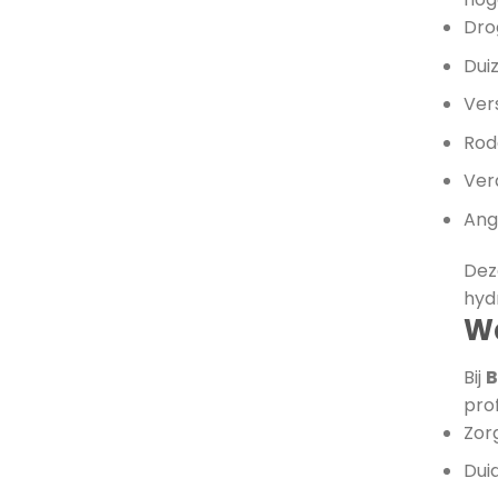
Dro
Duiz
Ver
Rod
Ver
Ang
Dez
hyd
Wa
Bij
B
prof
Zor
Dui