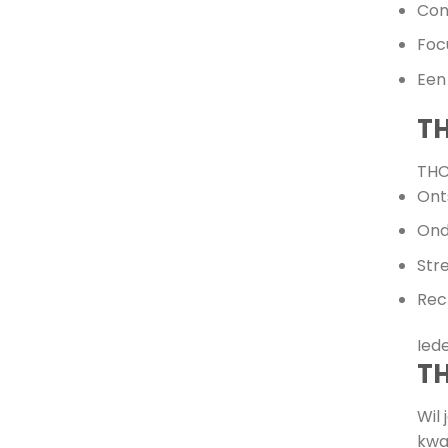
Con
Foc
Een
TH
THC
Ont
Ond
Str
Recr
Ied
TH
Wil 
kwa