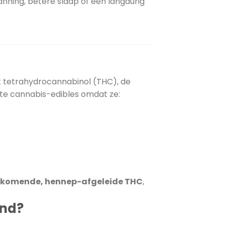
ning, betere slaap of een langdurig
et tetrahydrocannabinol (THC), de
ste cannabis-edibles omdat ze:
orkomende, hennep-afgeleide THC
,
and?