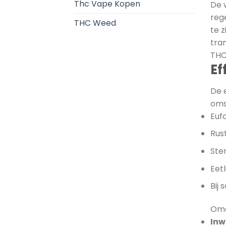
Thc Vape Kopen
De 
reg
THC Weed
te 
tra
THC
Ef
De 
oms
Euf
Rus
Ste
Eet
Bij
Omda
Inw