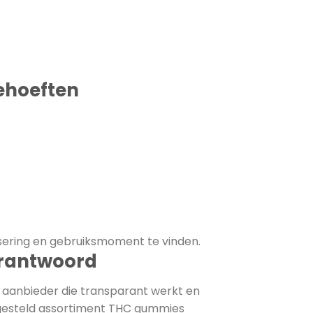
ehoeften
dosering en gebruiksmoment te vinden.
rantwoord
n aanbieder die transparant werkt en
ngesteld assortiment THC gummies