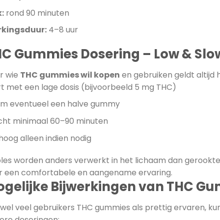
k:
rond 90 minuten
kingsduur:
4–8 uur
C Gummies Dosering – Low & Slo
r wie
THC gummies wil kopen
en gebruiken geldt altijd 
rt met een lage dosis (bijvoorbeeld 5 mg THC)
m eventueel een halve gummy
ht minimaal 60–90 minuten
hoog alleen indien nodig
bles worden anders verwerkt in het lichaam dan gerookte 
r een comfortabele en aangename ervaring.
gelijke Bijwerkingen van THC G
wel veel gebruikers THC gummies als prettig ervaren, kun
ere doseringen: