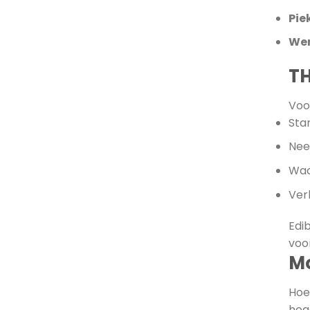
Pie
Wer
TH
Voo
Sta
Nee
Wac
Ver
Edi
voo
Mo
Hoe
hog