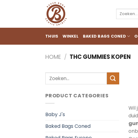
Ga
naar
Zoeken
naar:
inhoud
THUIS
WINKEL
BAKED BAGS CONED
O
HOME
/
THC GUMMIES KOPEN
TH
bi
PRODUCT CATEGORIES
Wil 
Baby J's
duid
gu
Baked Bags Coned
onb
Baked Bags Europe