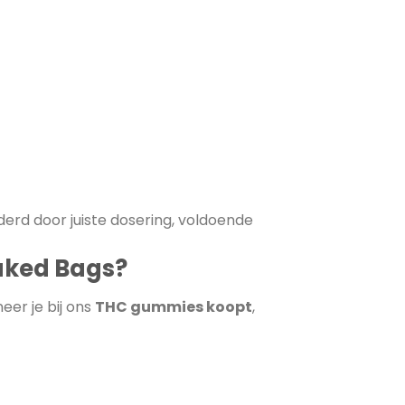
derd door juiste dosering, voldoende
aked Bags?
eer je bij ons
THC gummies koopt
,